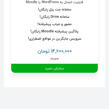
قابلیت اتصال به WordPress یا Moodle
سامانه جت پنل رایگان!
سامانه Drive رایگان!
حضور و غیاب پیشرفته!
پلاگین پیشرفته Moodle رایگان!
سرویس جایگزین در مواقع اضطراری!
14,600,000 تومان
ماهیانه
سفارش دهید